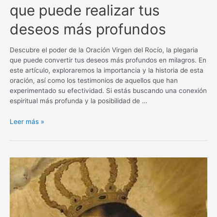
que puede realizar tus
deseos más profundos
Descubre el poder de la Oración Virgen del Rocío, la plegaria
que puede convertir tus deseos más profundos en milagros. En
este artículo, exploraremos la importancia y la historia de esta
oración, así como los testimonios de aquellos que han
experimentado su efectividad. Si estás buscando una conexión
espiritual más profunda y la posibilidad de …
Oración
Leer más »
Virgen
del
Rocío
para
un
milagro:
La
plegaria
que