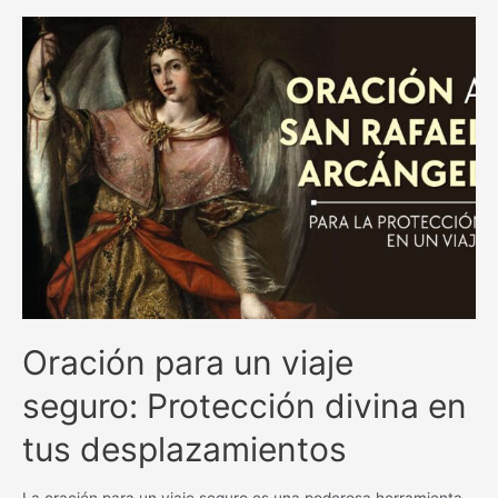
y
milagrosas
antiguas
católicas:
una
guía
espiritual
inigualable.
Oración para un viaje
seguro: Protección divina en
tus desplazamientos
La oración para un viaje seguro es una poderosa herramienta