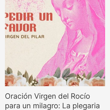
en
momentos
difíciles
Oración Virgen del Rocío
para un milagro: La plegaria