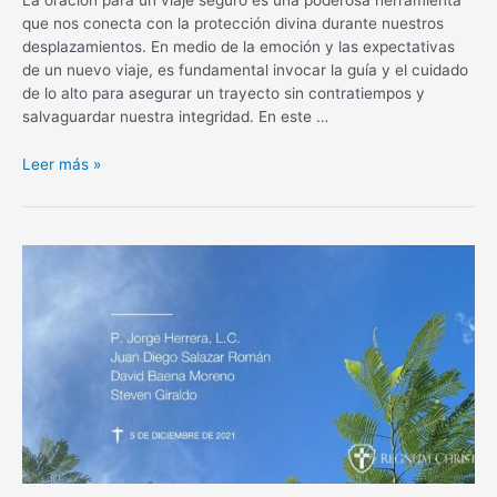
que nos conecta con la protección divina durante nuestros
desplazamientos. En medio de la emoción y las expectativas
de un nuevo viaje, es fundamental invocar la guía y el cuidado
de lo alto para asegurar un trayecto sin contratiempos y
salvaguardar nuestra integridad. En este …
Oración
Leer más »
para
un
viaje
seguro:
Protección
divina
en
tus
desplazamientos