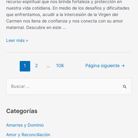
recurso espiritual que nos brinda fortaleza y protección en
nuestra vida cotidiana. En medio de los desafíos y dificultades
que enfrentamos, acudir a la intercesión de la Virgen del
Carmen nos llena de confianza y nos conecta con su amor
maternal. Descubre en este …
Oración
Leer más »
diaria
a
la
Navegación
1
2
…
108
Página siguiente
→
Virgen
de
del
entradas
Carmen:
B
fortaleza
u
y
s
protección
c
Categorías
a
r
Amarres y Dominio
:
Amor y Reconciliación