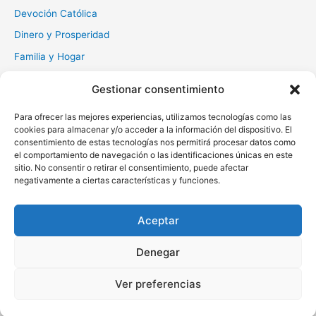
Devoción Católica
Dinero y Prosperidad
Familia y Hogar
Gratitud y Perdón
Gestionar consentimiento
Milagros y Esperanza
Para ofrecer las mejores experiencias, utilizamos tecnologías como las
Muerte y Difuntos
cookies para almacenar y/o acceder a la información del dispositivo. El
Oraciones Diarias
consentimiento de estas tecnologías nos permitirá procesar datos como
el comportamiento de navegación o las identificaciones únicas en este
Otras
sitio. No consentir o retirar el consentimiento, puede afectar
negativamente a ciertas características y funciones.
Protección y Liberación
Salud y Sanación
Aceptar
Santos y Vírgenes
Denegar
Copyright © 2026 Oraciona | Powered by
Tema Astra para
Ver preferencias
WordPress