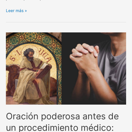
La
Leer más »
poderosa
oración
de
San
Alejo
para
separar
y
alejar
todo
lo
negativo.
Oración poderosa antes de
un procedimiento médico: