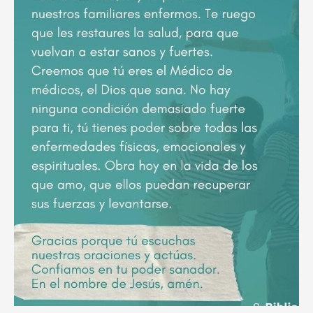
poderoso
ruego
por
el
descanso
eterno