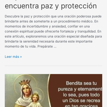
encuentra paz y protección
Descubre la paz y protección que una oración poderosa puede
brindarte antes de someterte a un procedimiento médico. En
momentos de incertidumbre y ansiedad, confiar en una
conexión espiritual puede ofrecerte fortaleza y tranquilidad. En
este artículo, exploraremos una oración especial diseñada para
brindarte la serenidad necesaria durante este importante
momento de tu vida. Prepárate …
Oración
Leer más »
poderosa
antes
de
un
procedimiento
médico:
encuentra
paz
y
protección