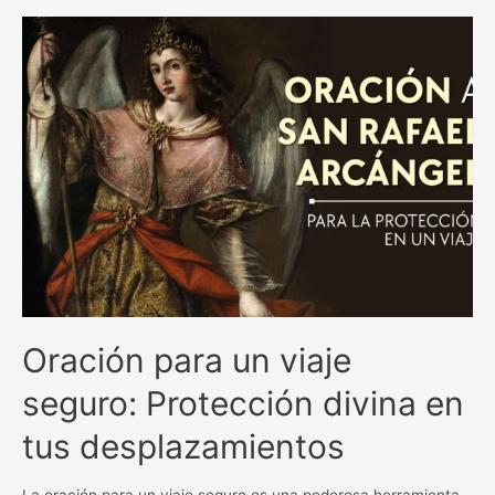
y
milagrosas
antiguas
católicas:
una
guía
espiritual
inigualable.
Oración para un viaje
seguro: Protección divina en
tus desplazamientos
La oración para un viaje seguro es una poderosa herramienta