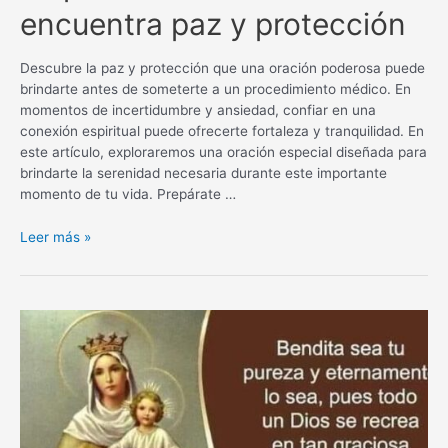
encuentra paz y protección
Descubre la paz y protección que una oración poderosa puede
brindarte antes de someterte a un procedimiento médico. En
momentos de incertidumbre y ansiedad, confiar en una
conexión espiritual puede ofrecerte fortaleza y tranquilidad. En
este artículo, exploraremos una oración especial diseñada para
brindarte la serenidad necesaria durante este importante
momento de tu vida. Prepárate …
Oración
Leer más »
poderosa
antes
de
un
procedimiento
médico:
encuentra
paz
y
protección