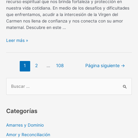
recurso espiritual que nos brinda fortaleza y protección en
nuestra vida cotidiana. En medio de los desafíos y dificultades
que enfrentamos, acudir a la intercesión de la Virgen del
Carmen nos llena de confianza y nos conecta con su amor
maternal. Descubre en este …
Oración
Leer más »
diaria
a
la
Navegación
1
2
…
108
Página siguiente
→
Virgen
de
del
entradas
Carmen:
B
fortaleza
u
y
s
protección
c
Categorías
a
r
Amarres y Dominio
:
Amor y Reconciliación