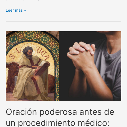
La
Leer más »
poderosa
oración
de
San
Alejo
para
separar
y
alejar
todo
lo
negativo.
Oración poderosa antes de
un procedimiento médico: