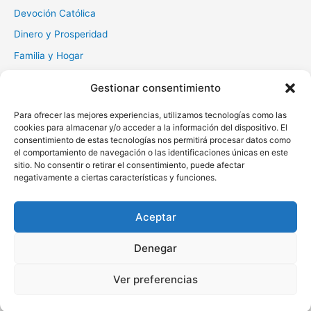
Devoción Católica
Dinero y Prosperidad
Familia y Hogar
Gratitud y Perdón
Gestionar consentimiento
Milagros y Esperanza
Para ofrecer las mejores experiencias, utilizamos tecnologías como las
Muerte y Difuntos
cookies para almacenar y/o acceder a la información del dispositivo. El
Oraciones Diarias
consentimiento de estas tecnologías nos permitirá procesar datos como
el comportamiento de navegación o las identificaciones únicas en este
Otras
sitio. No consentir o retirar el consentimiento, puede afectar
negativamente a ciertas características y funciones.
Protección y Liberación
Salud y Sanación
Aceptar
Santos y Vírgenes
Denegar
Copyright © 2026 Oraciona | Powered by
Tema Astra para
Ver preferencias
WordPress