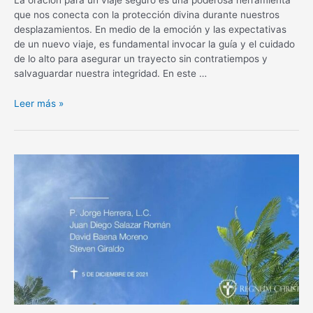
que nos conecta con la protección divina durante nuestros
desplazamientos. En medio de la emoción y las expectativas
de un nuevo viaje, es fundamental invocar la guía y el cuidado
de lo alto para asegurar un trayecto sin contratiempos y
salvaguardar nuestra integridad. En este …
Oración
Leer más »
para
un
viaje
seguro:
Protección
divina
en
tus
desplazamientos