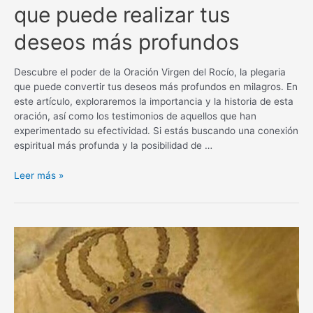
que puede realizar tus
deseos más profundos
Descubre el poder de la Oración Virgen del Rocío, la plegaria
que puede convertir tus deseos más profundos en milagros. En
este artículo, exploraremos la importancia y la historia de esta
oración, así como los testimonios de aquellos que han
experimentado su efectividad. Si estás buscando una conexión
espiritual más profunda y la posibilidad de …
Oración
Leer más »
Virgen
del
Rocío
para
un
milagro:
La
plegaria
que