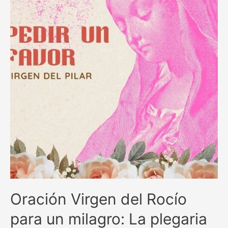
en
momentos
difíciles
Oración Virgen del Rocío
para un milagro: La plegaria