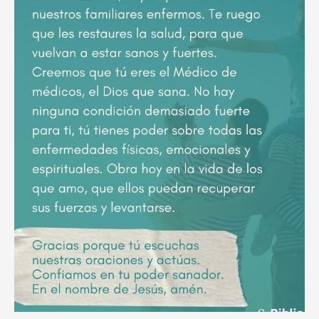
poderoso
ruego
por
el
descanso
eterno