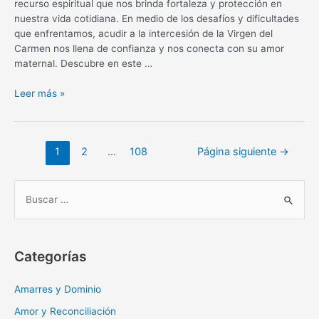
recurso espiritual que nos brinda fortaleza y protección en
nuestra vida cotidiana. En medio de los desafíos y dificultades
que enfrentamos, acudir a la intercesión de la Virgen del
Carmen nos llena de confianza y nos conecta con su amor
maternal. Descubre en este …
Oración
Leer más »
diaria
a
la
Navegación
1
2
…
108
Página siguiente
→
Virgen
de
del
entradas
Carmen:
B
fortaleza
u
y
s
protección
c
Categorías
a
r
Amarres y Dominio
:
Amor y Reconciliación