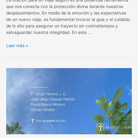
que nos conecta con la protección divina durante nuestros
desplazamientos. En medio de la emoción y las expectativas
de un nuevo viaje, es fundamental invocar la guía y el cuidado
de lo alto para asegurar un trayecto sin contratiempos y
salvaguardar nuestra integridad. En este …
Oración
Leer más »
para
un
viaje
seguro:
Protección
divina
en
tus
desplazamientos