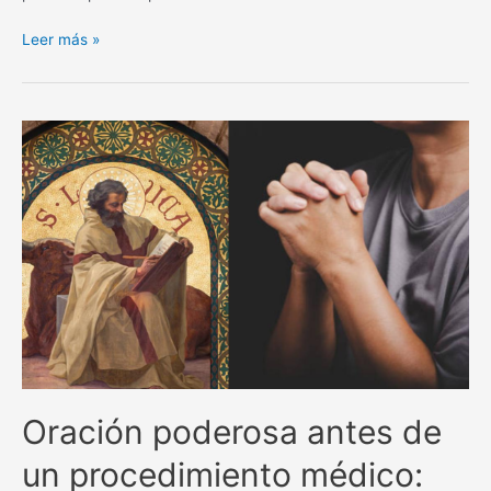
La
Leer más »
poderosa
oración
de
San
Alejo
para
separar
y
alejar
todo
lo
negativo.
Oración poderosa antes de
un procedimiento médico: