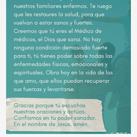
poderoso
ruego
por
el
descanso
eterno