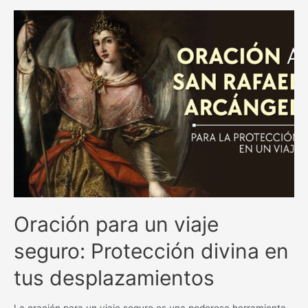
y
milagrosas
antiguas
católicas:
una
guía
espiritual
inigualable.
Oración para un viaje
seguro: Protección divina en
tus desplazamientos
La oración para un viaje seguro es una poderosa herramienta