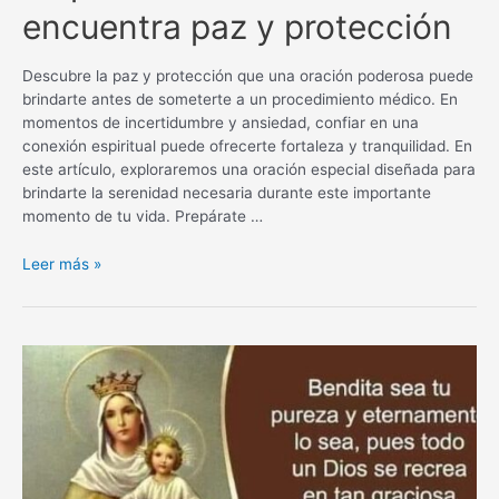
encuentra paz y protección
Descubre la paz y protección que una oración poderosa puede
brindarte antes de someterte a un procedimiento médico. En
momentos de incertidumbre y ansiedad, confiar en una
conexión espiritual puede ofrecerte fortaleza y tranquilidad. En
este artículo, exploraremos una oración especial diseñada para
brindarte la serenidad necesaria durante este importante
momento de tu vida. Prepárate …
Oración
Leer más »
poderosa
antes
de
un
procedimiento
médico:
encuentra
paz
y
protección