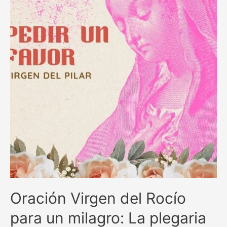
en
momentos
difíciles
Oración Virgen del Rocío
para un milagro: La plegaria