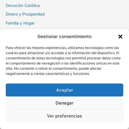
Devoción Católica
Dinero y Prosperidad
Familia y Hogar
Gratitud y Perdón
Gestionar consentimiento
Milagros y Esperanza
Para ofrecer las mejores experiencias, utilizamos tecnologías como las
Muerte y Difuntos
cookies para almacenar y/o acceder a la información del dispositivo. El
Oraciones Diarias
consentimiento de estas tecnologías nos permitirá procesar datos como
el comportamiento de navegación o las identificaciones únicas en este
Otras
sitio. No consentir o retirar el consentimiento, puede afectar
negativamente a ciertas características y funciones.
Protección y Liberación
Salud y Sanación
Aceptar
Santos y Vírgenes
Denegar
Copyright © 2026 Oraciona | Powered by
Tema Astra para
Ver preferencias
WordPress