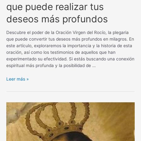
que puede realizar tus
deseos más profundos
Descubre el poder de la Oración Virgen del Rocío, la plegaria
que puede convertir tus deseos más profundos en milagros. En
este artículo, exploraremos la importancia y la historia de esta
oración, así como los testimonios de aquellos que han
experimentado su efectividad. Si estás buscando una conexión
espiritual más profunda y la posibilidad de …
Oración
Leer más »
Virgen
del
Rocío
para
un
milagro:
La
plegaria
que