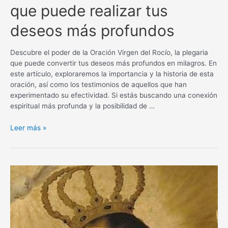
que puede realizar tus
deseos más profundos
Descubre el poder de la Oración Virgen del Rocío, la plegaria
que puede convertir tus deseos más profundos en milagros. En
este artículo, exploraremos la importancia y la historia de esta
oración, así como los testimonios de aquellos que han
experimentado su efectividad. Si estás buscando una conexión
espiritual más profunda y la posibilidad de …
Oración
Leer más »
Virgen
del
Rocío
para
un
milagro:
La
plegaria
que