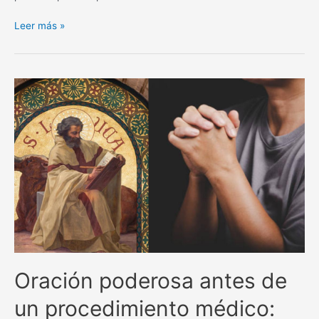
La
Leer más »
poderosa
oración
de
San
Alejo
para
separar
y
alejar
todo
lo
negativo.
Oración poderosa antes de
un procedimiento médico: