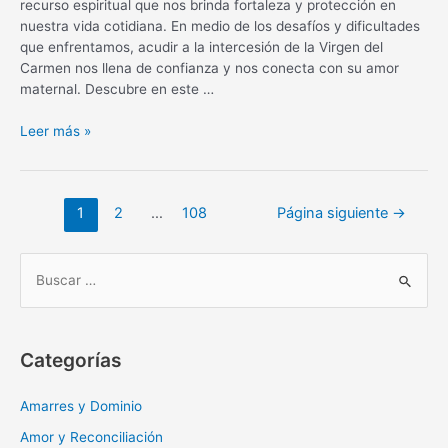
recurso espiritual que nos brinda fortaleza y protección en
nuestra vida cotidiana. En medio de los desafíos y dificultades
que enfrentamos, acudir a la intercesión de la Virgen del
Carmen nos llena de confianza y nos conecta con su amor
maternal. Descubre en este …
Oración
Leer más »
diaria
a
la
Navegación
1
2
…
108
Página siguiente
→
Virgen
de
del
entradas
Carmen:
B
fortaleza
u
y
s
protección
c
Categorías
a
r
Amarres y Dominio
:
Amor y Reconciliación