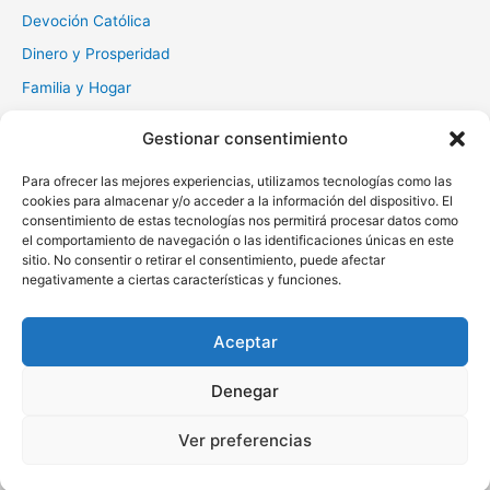
Devoción Católica
Dinero y Prosperidad
Familia y Hogar
Gratitud y Perdón
Gestionar consentimiento
Milagros y Esperanza
Para ofrecer las mejores experiencias, utilizamos tecnologías como las
Muerte y Difuntos
cookies para almacenar y/o acceder a la información del dispositivo. El
Oraciones Diarias
consentimiento de estas tecnologías nos permitirá procesar datos como
el comportamiento de navegación o las identificaciones únicas en este
Otras
sitio. No consentir o retirar el consentimiento, puede afectar
negativamente a ciertas características y funciones.
Protección y Liberación
Salud y Sanación
Aceptar
Santos y Vírgenes
Denegar
Copyright © 2026 Oraciona | Powered by
Tema Astra para
Ver preferencias
WordPress