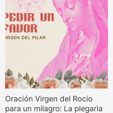
en
momentos
difíciles
Oración Virgen del Rocío
para un milagro: La plegaria