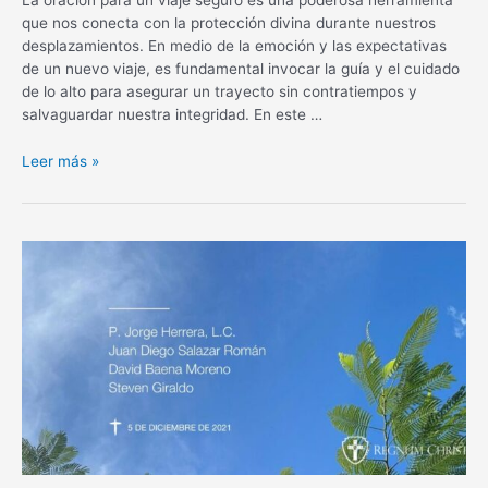
que nos conecta con la protección divina durante nuestros
desplazamientos. En medio de la emoción y las expectativas
de un nuevo viaje, es fundamental invocar la guía y el cuidado
de lo alto para asegurar un trayecto sin contratiempos y
salvaguardar nuestra integridad. En este …
Oración
Leer más »
para
un
viaje
seguro:
Protección
divina
en
tus
desplazamientos