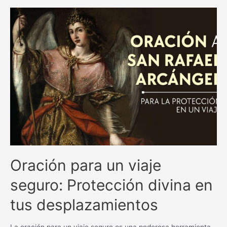
y
milagrosas
antiguas
católicas:
una
guía
espiritual
inigualable.
Oración para un viaje
seguro: Protección divina en
tus desplazamientos
La oración para un viaje seguro es una poderosa herramienta