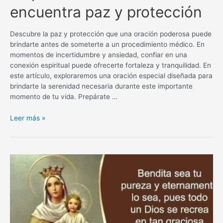
encuentra paz y protección
Descubre la paz y protección que una oración poderosa puede
brindarte antes de someterte a un procedimiento médico. En
momentos de incertidumbre y ansiedad, confiar en una
conexión espiritual puede ofrecerte fortaleza y tranquilidad. En
este artículo, exploraremos una oración especial diseñada para
brindarte la serenidad necesaria durante este importante
momento de tu vida. Prepárate …
Oración
Leer más »
poderosa
antes
de
un
procedimiento
médico:
encuentra
paz
y
protección