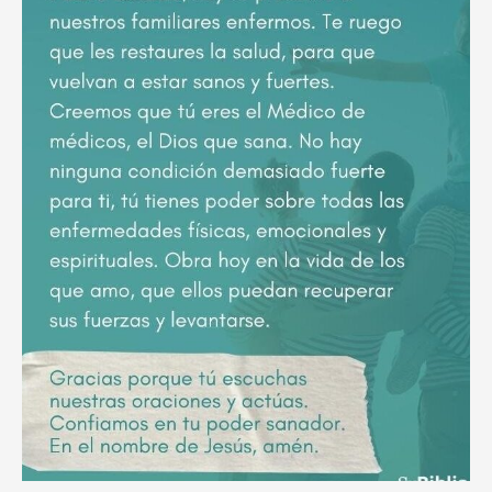
poderoso
ruego
por
el
descanso
eterno