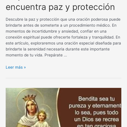
encuentra paz y protección
Descubre la paz y protección que una oración poderosa puede
brindarte antes de someterte a un procedimiento médico. En
momentos de incertidumbre y ansiedad, confiar en una
conexión espiritual puede ofrecerte fortaleza y tranquilidad. En
este artículo, exploraremos una oración especial diseñada para
brindarte la serenidad necesaria durante este importante
momento de tu vida. Prepárate …
Oración
Leer más »
poderosa
antes
de
un
procedimiento
médico:
encuentra
paz
y
protección