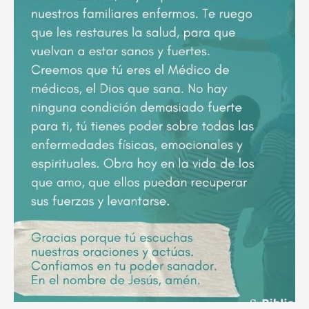
poderoso
ruego
por
el
descanso
eterno