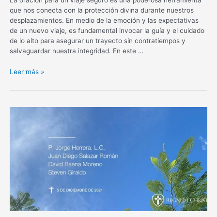
que nos conecta con la protección divina durante nuestros
desplazamientos. En medio de la emoción y las expectativas
de un nuevo viaje, es fundamental invocar la guía y el cuidado
de lo alto para asegurar un trayecto sin contratiempos y
salvaguardar nuestra integridad. En este …
Oración
Leer más »
para
un
viaje
seguro:
Protección
divina
en
tus
desplazamientos