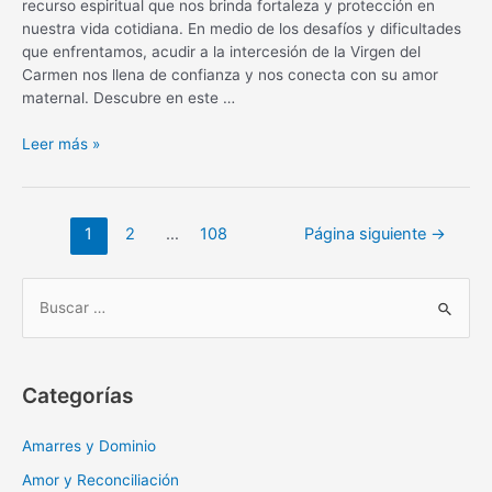
recurso espiritual que nos brinda fortaleza y protección en
nuestra vida cotidiana. En medio de los desafíos y dificultades
que enfrentamos, acudir a la intercesión de la Virgen del
Carmen nos llena de confianza y nos conecta con su amor
maternal. Descubre en este …
Oración
Leer más »
diaria
a
la
Navegación
1
2
…
108
Página siguiente
→
Virgen
de
del
entradas
Carmen:
B
fortaleza
u
y
s
protección
c
Categorías
a
r
Amarres y Dominio
:
Amor y Reconciliación