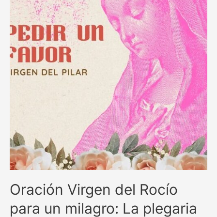
en
momentos
difíciles
Oración Virgen del Rocío
para un milagro: La plegaria