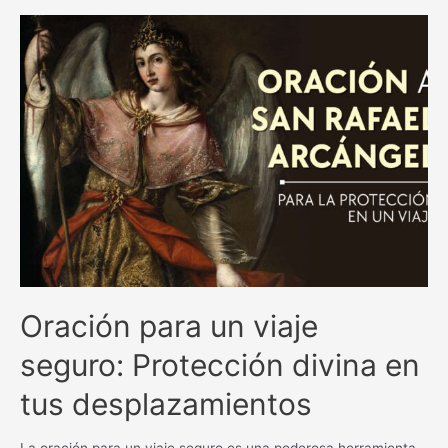
y
milagrosas
antiguas
católicas:
una
guía
espiritual
inigualable.
Oración para un viaje
seguro: Protección divina en
tus desplazamientos
La oración para un viaje seguro es una poderosa herramienta