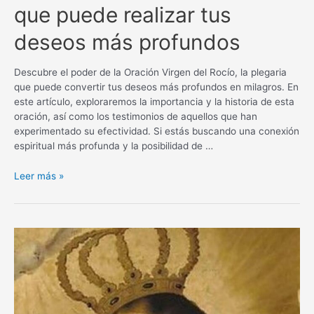
que puede realizar tus
deseos más profundos
Descubre el poder de la Oración Virgen del Rocío, la plegaria
que puede convertir tus deseos más profundos en milagros. En
este artículo, exploraremos la importancia y la historia de esta
oración, así como los testimonios de aquellos que han
experimentado su efectividad. Si estás buscando una conexión
espiritual más profunda y la posibilidad de …
Oración
Leer más »
Virgen
del
Rocío
para
un
milagro:
La
plegaria
que