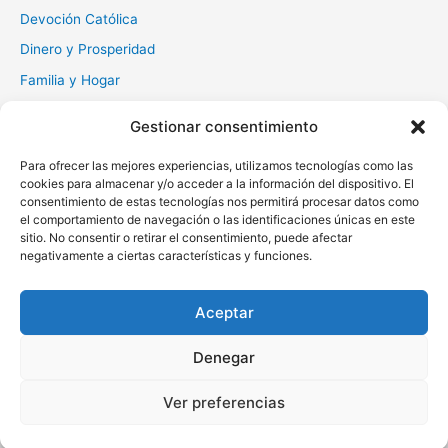
Devoción Católica
Dinero y Prosperidad
Familia y Hogar
Gratitud y Perdón
Gestionar consentimiento
Milagros y Esperanza
Para ofrecer las mejores experiencias, utilizamos tecnologías como las
Muerte y Difuntos
cookies para almacenar y/o acceder a la información del dispositivo. El
Oraciones Diarias
consentimiento de estas tecnologías nos permitirá procesar datos como
el comportamiento de navegación o las identificaciones únicas en este
Otras
sitio. No consentir o retirar el consentimiento, puede afectar
negativamente a ciertas características y funciones.
Protección y Liberación
Salud y Sanación
Aceptar
Santos y Vírgenes
Denegar
Copyright © 2026 Oraciona | Powered by
Tema Astra para
Ver preferencias
WordPress