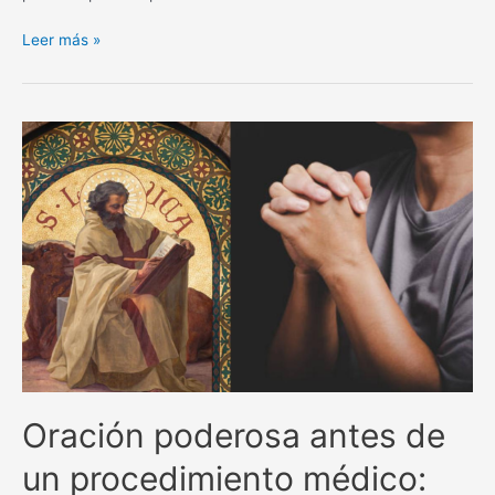
La
Leer más »
poderosa
oración
de
San
Alejo
para
separar
y
alejar
todo
lo
negativo.
Oración poderosa antes de
un procedimiento médico: