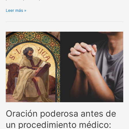
La
Leer más »
poderosa
oración
de
San
Alejo
para
separar
y
alejar
todo
lo
negativo.
Oración poderosa antes de
un procedimiento médico: