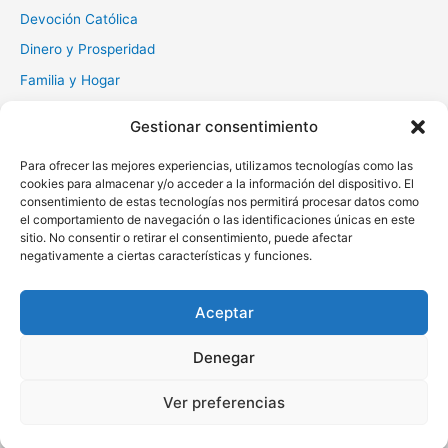
Devoción Católica
Dinero y Prosperidad
Familia y Hogar
Gratitud y Perdón
Gestionar consentimiento
Milagros y Esperanza
Para ofrecer las mejores experiencias, utilizamos tecnologías como las
Muerte y Difuntos
cookies para almacenar y/o acceder a la información del dispositivo. El
Oraciones Diarias
consentimiento de estas tecnologías nos permitirá procesar datos como
el comportamiento de navegación o las identificaciones únicas en este
Otras
sitio. No consentir o retirar el consentimiento, puede afectar
negativamente a ciertas características y funciones.
Protección y Liberación
Salud y Sanación
Aceptar
Santos y Vírgenes
Denegar
Copyright © 2026 Oraciona | Powered by
Tema Astra para
Ver preferencias
WordPress