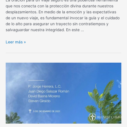
que nos conecta con la protección divina durante nuestros
desplazamientos. En medio de la emoción y las expectativas
de un nuevo viaje, es fundamental invocar la guía y el cuidado
de lo alto para asegurar un trayecto sin contratiempos y
salvaguardar nuestra integridad. En este …
Oración
Leer más »
para
un
viaje
seguro:
Protección
divina
en
tus
desplazamientos