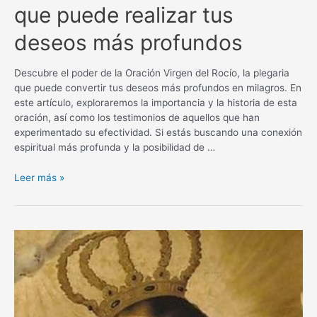
que puede realizar tus
deseos más profundos
Descubre el poder de la Oración Virgen del Rocío, la plegaria
que puede convertir tus deseos más profundos en milagros. En
este artículo, exploraremos la importancia y la historia de esta
oración, así como los testimonios de aquellos que han
experimentado su efectividad. Si estás buscando una conexión
espiritual más profunda y la posibilidad de …
Oración
Leer más »
Virgen
del
Rocío
para
un
milagro:
La
plegaria
que