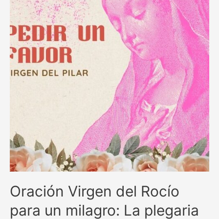
en
momentos
difíciles
Oración Virgen del Rocío
para un milagro: La plegaria