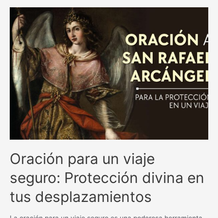
y
milagrosas
antiguas
católicas:
una
guía
espiritual
inigualable.
Oración para un viaje
seguro: Protección divina en
tus desplazamientos
La oración para un viaje seguro es una poderosa herramienta