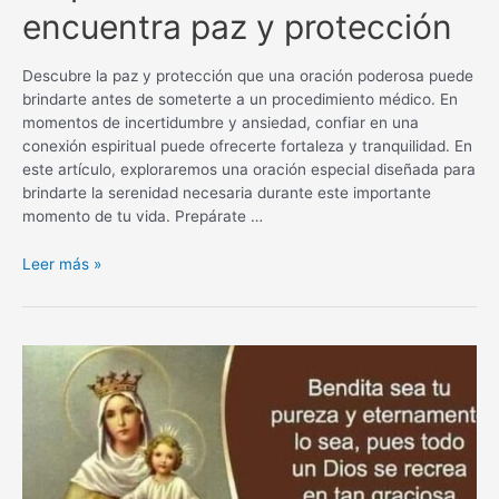
encuentra paz y protección
Descubre la paz y protección que una oración poderosa puede
brindarte antes de someterte a un procedimiento médico. En
momentos de incertidumbre y ansiedad, confiar en una
conexión espiritual puede ofrecerte fortaleza y tranquilidad. En
este artículo, exploraremos una oración especial diseñada para
brindarte la serenidad necesaria durante este importante
momento de tu vida. Prepárate …
Oración
Leer más »
poderosa
antes
de
un
procedimiento
médico:
encuentra
paz
y
protección