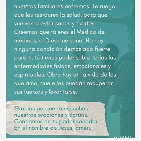
poderoso
ruego
por
el
descanso
eterno