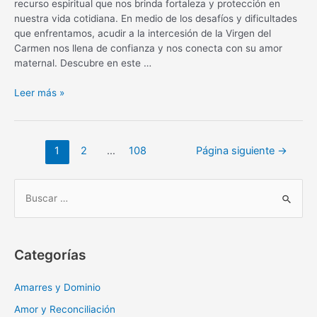
recurso espiritual que nos brinda fortaleza y protección en
nuestra vida cotidiana. En medio de los desafíos y dificultades
que enfrentamos, acudir a la intercesión de la Virgen del
Carmen nos llena de confianza y nos conecta con su amor
maternal. Descubre en este …
Oración
Leer más »
diaria
a
la
Navegación
1
2
…
108
Página siguiente
→
Virgen
de
del
entradas
Carmen:
B
fortaleza
u
y
s
protección
c
Categorías
a
r
Amarres y Dominio
:
Amor y Reconciliación