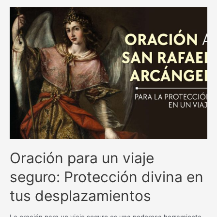
y
milagrosas
antiguas
católicas:
una
guía
espiritual
inigualable.
Oración para un viaje
seguro: Protección divina en
tus desplazamientos
La oración para un viaje seguro es una poderosa herramienta