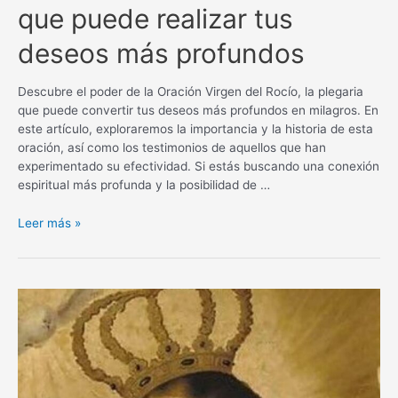
que puede realizar tus
deseos más profundos
Descubre el poder de la Oración Virgen del Rocío, la plegaria
que puede convertir tus deseos más profundos en milagros. En
este artículo, exploraremos la importancia y la historia de esta
oración, así como los testimonios de aquellos que han
experimentado su efectividad. Si estás buscando una conexión
espiritual más profunda y la posibilidad de …
Oración
Leer más »
Virgen
del
Rocío
para
un
milagro:
La
plegaria
que