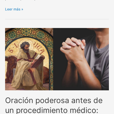
La
Leer más »
poderosa
oración
de
San
Alejo
para
separar
y
alejar
todo
lo
negativo.
Oración poderosa antes de
un procedimiento médico: