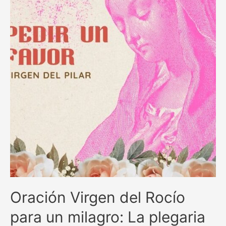
en
momentos
difíciles
Oración Virgen del Rocío
para un milagro: La plegaria