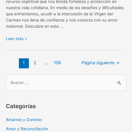
recurso espiritual que nos brinda fortaleza y protección en
nuestra vida cotidiana. En medio de los desafíos y dificultades
que enfrentamos, acudir a la intercesión de la Virgen del
Carmen nos llena de confianza y nos conecta con su amor
maternal. Descubre en este …
Oración
Leer más »
diaria
a
la
Navegación
1
2
…
108
Página siguiente
→
Virgen
de
del
entradas
Carmen:
B
fortaleza
u
y
s
protección
c
Categorías
a
r
Amarres y Dominio
:
Amor y Reconciliación