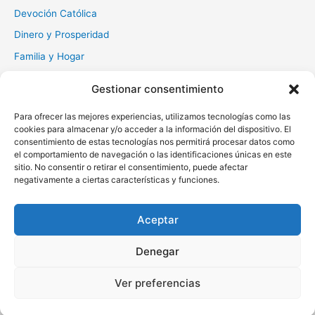
Devoción Católica
Dinero y Prosperidad
Familia y Hogar
Gratitud y Perdón
Gestionar consentimiento
Milagros y Esperanza
Para ofrecer las mejores experiencias, utilizamos tecnologías como las
Muerte y Difuntos
cookies para almacenar y/o acceder a la información del dispositivo. El
Oraciones Diarias
consentimiento de estas tecnologías nos permitirá procesar datos como
el comportamiento de navegación o las identificaciones únicas en este
Otras
sitio. No consentir o retirar el consentimiento, puede afectar
negativamente a ciertas características y funciones.
Protección y Liberación
Salud y Sanación
Aceptar
Santos y Vírgenes
Denegar
Copyright © 2026 Oraciona | Powered by
Tema Astra para
Ver preferencias
WordPress