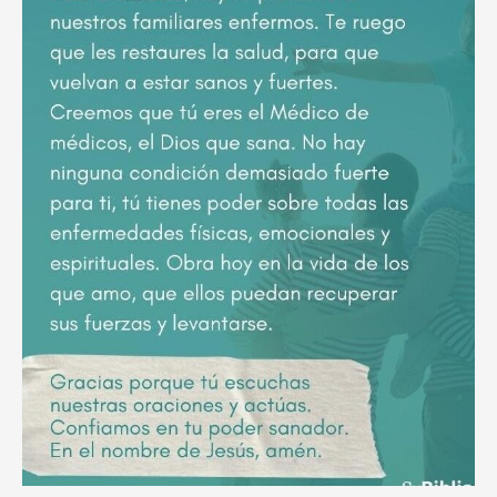
poderoso
ruego
por
el
descanso
eterno