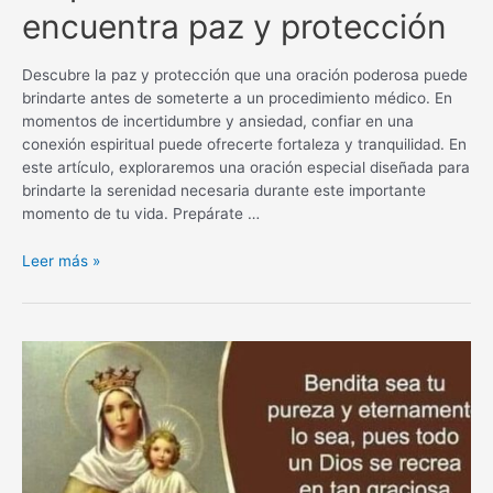
encuentra paz y protección
Descubre la paz y protección que una oración poderosa puede
brindarte antes de someterte a un procedimiento médico. En
momentos de incertidumbre y ansiedad, confiar en una
conexión espiritual puede ofrecerte fortaleza y tranquilidad. En
este artículo, exploraremos una oración especial diseñada para
brindarte la serenidad necesaria durante este importante
momento de tu vida. Prepárate …
Oración
Leer más »
poderosa
antes
de
un
procedimiento
médico:
encuentra
paz
y
protección