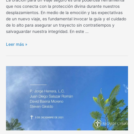
que nos conecta con la protección divina durante nuestros
desplazamientos. En medio de la emoción y las expectativas
de un nuevo viaje, es fundamental invocar la guía y el cuidado
de lo alto para asegurar un trayecto sin contratiempos y
salvaguardar nuestra integridad. En este …
Oración
Leer más »
para
un
viaje
seguro:
Protección
divina
en
tus
desplazamientos