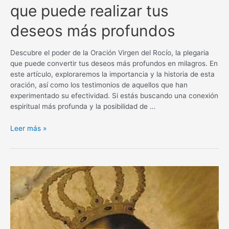
que puede realizar tus
deseos más profundos
Descubre el poder de la Oración Virgen del Rocío, la plegaria
que puede convertir tus deseos más profundos en milagros. En
este artículo, exploraremos la importancia y la historia de esta
oración, así como los testimonios de aquellos que han
experimentado su efectividad. Si estás buscando una conexión
espiritual más profunda y la posibilidad de …
Oración
Leer más »
Virgen
del
Rocío
para
un
milagro:
La
plegaria
que