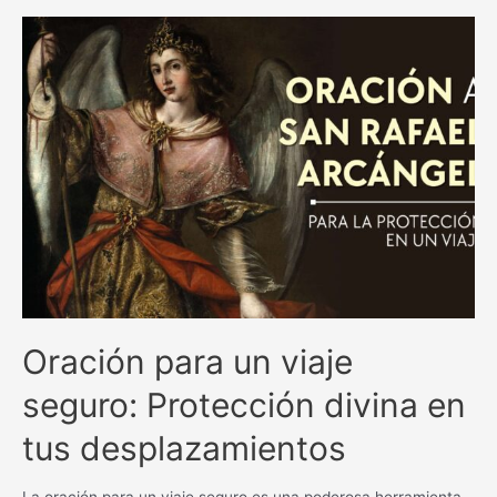
y
milagrosas
antiguas
católicas:
una
guía
espiritual
inigualable.
Oración para un viaje
seguro: Protección divina en
tus desplazamientos
La oración para un viaje seguro es una poderosa herramienta