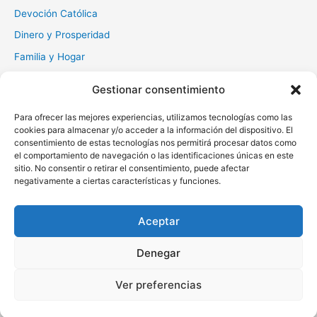
Devoción Católica
Dinero y Prosperidad
Familia y Hogar
Gratitud y Perdón
Gestionar consentimiento
Milagros y Esperanza
Para ofrecer las mejores experiencias, utilizamos tecnologías como las
Muerte y Difuntos
cookies para almacenar y/o acceder a la información del dispositivo. El
Oraciones Diarias
consentimiento de estas tecnologías nos permitirá procesar datos como
el comportamiento de navegación o las identificaciones únicas en este
Otras
sitio. No consentir o retirar el consentimiento, puede afectar
negativamente a ciertas características y funciones.
Protección y Liberación
Salud y Sanación
Aceptar
Santos y Vírgenes
Denegar
Copyright © 2026 Oraciona | Powered by
Tema Astra para
Ver preferencias
WordPress