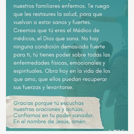
poderoso
ruego
por
el
descanso
eterno