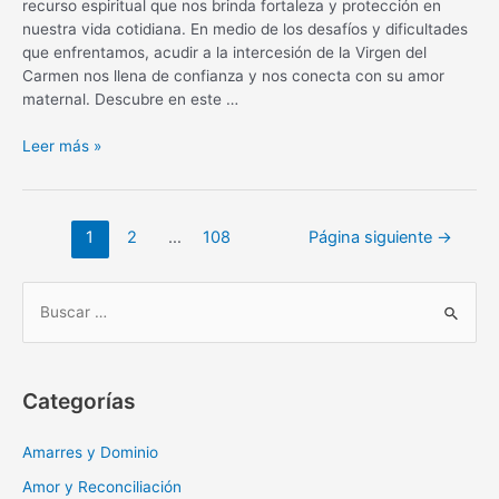
recurso espiritual que nos brinda fortaleza y protección en
nuestra vida cotidiana. En medio de los desafíos y dificultades
que enfrentamos, acudir a la intercesión de la Virgen del
Carmen nos llena de confianza y nos conecta con su amor
maternal. Descubre en este …
Oración
Leer más »
diaria
a
la
Navegación
1
2
…
108
Página siguiente
→
Virgen
de
del
entradas
Carmen:
B
fortaleza
u
y
s
protección
c
Categorías
a
r
Amarres y Dominio
:
Amor y Reconciliación