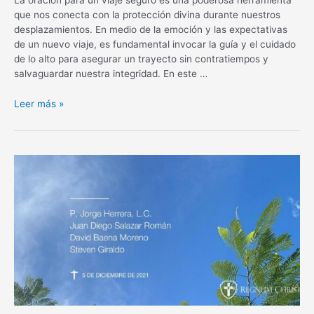
que nos conecta con la protección divina durante nuestros
desplazamientos. En medio de la emoción y las expectativas
de un nuevo viaje, es fundamental invocar la guía y el cuidado
de lo alto para asegurar un trayecto sin contratiempos y
salvaguardar nuestra integridad. En este …
Oración
Leer más »
para
un
viaje
seguro:
Protección
divina
en
tus
desplazamientos