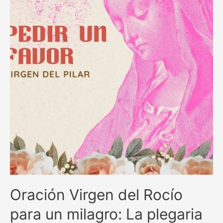
en
momentos
difíciles
Oración Virgen del Rocío
para un milagro: La plegaria