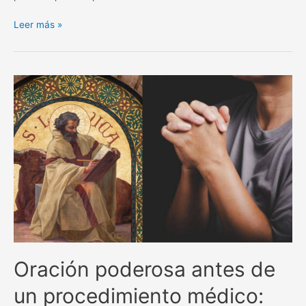
La
Leer más »
poderosa
oración
de
San
Alejo
para
separar
y
alejar
todo
lo
negativo.
Oración poderosa antes de
un procedimiento médico: