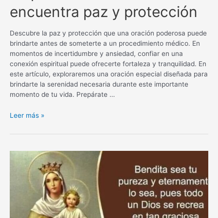
encuentra paz y protección
Descubre la paz y protección que una oración poderosa puede
brindarte antes de someterte a un procedimiento médico. En
momentos de incertidumbre y ansiedad, confiar en una
conexión espiritual puede ofrecerte fortaleza y tranquilidad. En
este artículo, exploraremos una oración especial diseñada para
brindarte la serenidad necesaria durante este importante
momento de tu vida. Prepárate …
Oración
Leer más »
poderosa
antes
de
un
procedimiento
médico:
encuentra
paz
y
protección