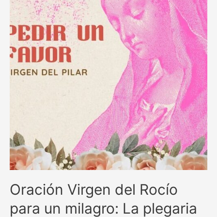
en
momentos
difíciles
Oración Virgen del Rocío
para un milagro: La plegaria