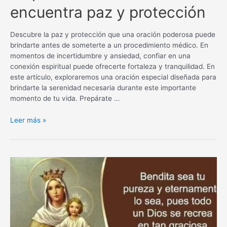
encuentra paz y protección
Descubre la paz y protección que una oración poderosa puede
brindarte antes de someterte a un procedimiento médico. En
momentos de incertidumbre y ansiedad, confiar en una
conexión espiritual puede ofrecerte fortaleza y tranquilidad. En
este artículo, exploraremos una oración especial diseñada para
brindarte la serenidad necesaria durante este importante
momento de tu vida. Prepárate …
Oración
Leer más »
poderosa
antes
de
un
procedimiento
médico:
encuentra
paz
y
protección