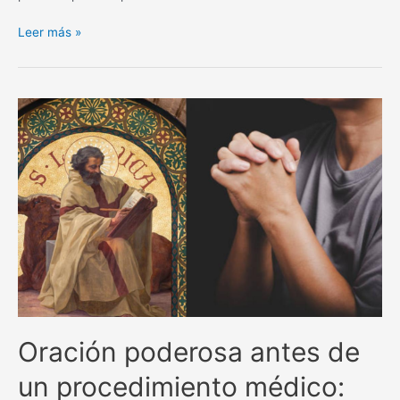
La
Leer más »
poderosa
oración
de
San
Alejo
para
separar
y
alejar
todo
lo
negativo.
Oración poderosa antes de
un procedimiento médico: