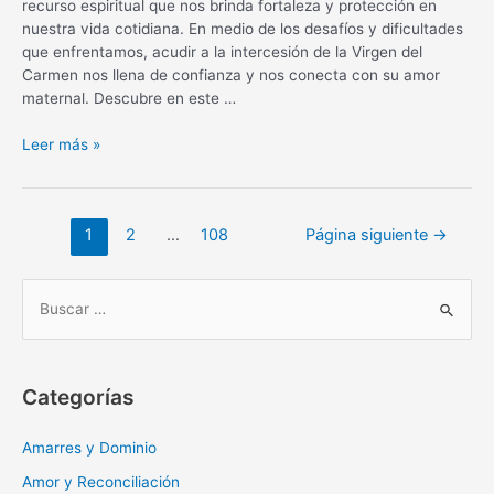
recurso espiritual que nos brinda fortaleza y protección en
nuestra vida cotidiana. En medio de los desafíos y dificultades
que enfrentamos, acudir a la intercesión de la Virgen del
Carmen nos llena de confianza y nos conecta con su amor
maternal. Descubre en este …
Oración
Leer más »
diaria
a
la
Navegación
1
2
…
108
Página siguiente
→
Virgen
de
del
entradas
Carmen:
B
fortaleza
u
y
s
protección
c
Categorías
a
r
Amarres y Dominio
:
Amor y Reconciliación