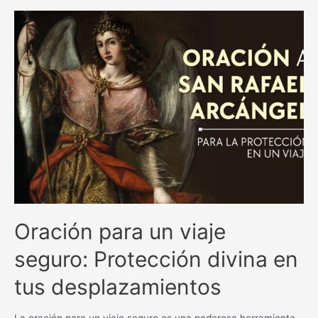
y
milagrosas
antiguas
católicas:
una
guía
espiritual
inigualable.
Oración para un viaje
seguro: Protección divina en
tus desplazamientos
La oración para un viaje seguro es una poderosa herramienta