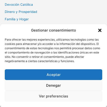
Devoción Católica
Dinero y Prosperidad
Familia y Hogar
Gratitud y Perdón
Gestionar consentimiento
Milagros y Esperanza
Para ofrecer las mejores experiencias, utilizamos tecnologías como las
Muerte y Difuntos
cookies para almacenar y/o acceder a la información del dispositivo. El
Oraciones Diarias
consentimiento de estas tecnologías nos permitirá procesar datos como
el comportamiento de navegación o las identificaciones únicas en este
Otras
sitio. No consentir o retirar el consentimiento, puede afectar
negativamente a ciertas características y funciones.
Protección y Liberación
Salud y Sanación
Aceptar
Santos y Vírgenes
Denegar
Copyright © 2026 Oraciona | Powered by
Tema Astra para
Ver preferencias
WordPress