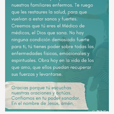
poderoso
ruego
por
el
descanso
eterno