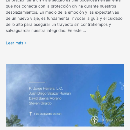
que nos conecta con la protección divina durante nuestros
desplazamientos. En medio de la emoción y las expectativas
de un nuevo viaje, es fundamental invocar la guía y el cuidado
de lo alto para asegurar un trayecto sin contratiempos y
salvaguardar nuestra integridad. En este …
Oración
Leer más »
para
un
viaje
seguro:
Protección
divina
en
tus
desplazamientos