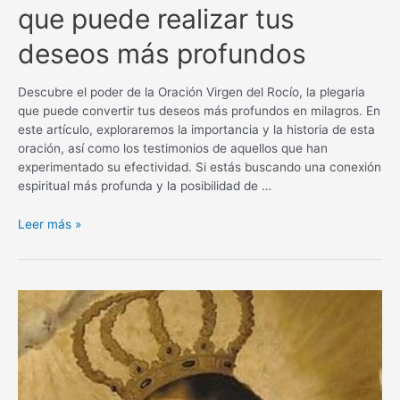
que puede realizar tus
deseos más profundos
Descubre el poder de la Oración Virgen del Rocío, la plegaria
que puede convertir tus deseos más profundos en milagros. En
este artículo, exploraremos la importancia y la historia de esta
oración, así como los testimonios de aquellos que han
experimentado su efectividad. Si estás buscando una conexión
espiritual más profunda y la posibilidad de …
Oración
Leer más »
Virgen
del
Rocío
para
un
milagro:
La
plegaria
que