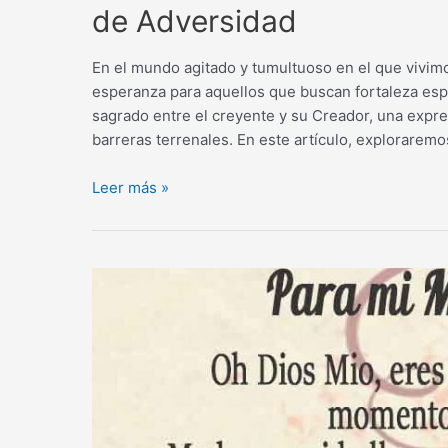
de Adversidad
En el mundo agitado y tumultuoso en el que vivimo
esperanza para aquellos que buscan fortaleza espi
sagrado entre el creyente y su Creador, una expre
barreras terrenales. En este artículo, explorarem
Oraciones
Leer más »
Cristianas:
Fortaleza
Espiritual
en
Tiempos
de
Adversidad