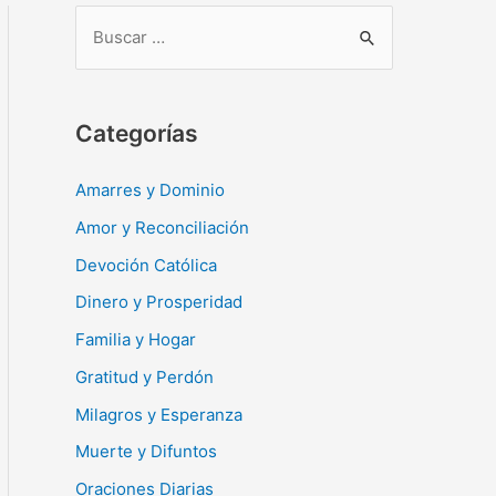
B
u
s
c
Categorías
a
r
Amarres y Dominio
:
Amor y Reconciliación
Devoción Católica
Dinero y Prosperidad
Familia y Hogar
Gratitud y Perdón
Milagros y Esperanza
Muerte y Difuntos
Oraciones Diarias