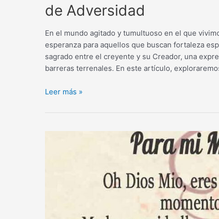
de Adversidad
En el mundo agitado y tumultuoso en el que vivimo
esperanza para aquellos que buscan fortaleza espi
sagrado entre el creyente y su Creador, una expre
barreras terrenales. En este artículo, explorarem
Oraciones
Leer más »
Cristianas:
Fortaleza
Espiritual
en
Tiempos
de
Adversidad