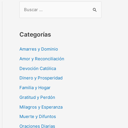
B
u
s
c
Categorías
a
r
Amarres y Dominio
:
Amor y Reconciliación
Devoción Católica
Dinero y Prosperidad
Familia y Hogar
Gratitud y Perdón
Milagros y Esperanza
Muerte y Difuntos
Oraciones Diarias