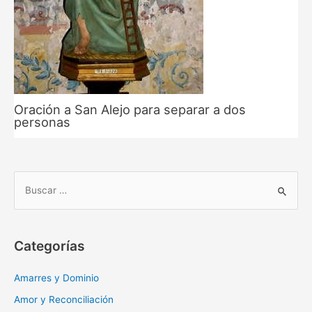
Oración a San Alejo para separar a dos
personas
B
u
s
c
Categorías
a
r
Amarres y Dominio
:
Amor y Reconciliación