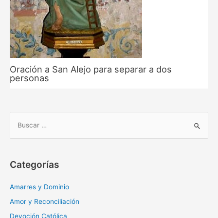
Oración a San Alejo para separar a dos
personas
B
u
s
c
Categorías
a
r
Amarres y Dominio
:
Amor y Reconciliación
Devoción Católica