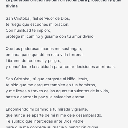
La poderosa oración de San Cristóbal para protección y guía
divina
San Cristóbal, fiel servidor de Dios,
te ruego que escuches mi oración.
Con humildad te imploro,
protege mi camino y guíame con tu amor divino.
Que tus poderosas manos me sostengan,
en cada paso que dé en esta vida terrenal.
Líbrame de todo mal y peligro,
y concédeme la sabiduría para tomar decisiones acertadas.
San Cristóbal, tú que cargaste al Niño Jesús,
te pido que me cargues también en tus hombros,
y me lleves a través de las aguas turbulentas de la vida,
hasta alcanzar la paz y la salvación eterna.
Encomiendo mi camino a tu mirada vigilante,
que nunca se aparte de mí ni me deje desamparado.
Te suplico que intercedas ante Dios Padre,
para que me conceda su gracia y bendición divina.