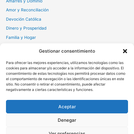
Amarres y Dominio
:
Amor y Reconciliación
Devoción Católica
Dinero y Prosperidad
Familia y Hogar
Gratitud y Perdón
Gestionar consentimiento
Milagros y Esperanza
Para ofrecer las mejores experiencias, utilizamos tecnologías como las
Muerte y Difuntos
cookies para almacenar y/o acceder a la información del dispositivo. El
consentimiento de estas tecnologías nos permitirá procesar datos como
Oraciones Diarias
el comportamiento de navegación o las identificaciones únicas en este
Otras
sitio. No consentir o retirar el consentimiento, puede afectar
negativamente a ciertas características y funciones.
Protección y Liberación
Salud y Sanación
Aceptar
Santos y Vírgenes
Denegar
Copyright © 2026 Oraciona | Powered by
Tema Astra para
Ver preferencias