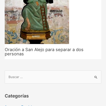
Oración a San Alejo para separar a dos
personas
B
u
s
c
Categorías
a
r