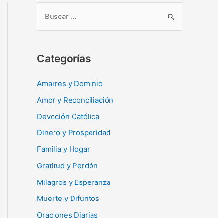
B
u
s
c
Categorías
a
r
Amarres y Dominio
:
Amor y Reconciliación
Devoción Católica
Dinero y Prosperidad
Familia y Hogar
Gratitud y Perdón
Milagros y Esperanza
Muerte y Difuntos
Oraciones Diarias