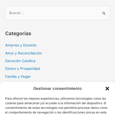
B
u
s
c
Categorías
a
r
Amarres y Dominio
:
Amor y Reconciliación
Devoción Católica
Dinero y Prosperidad
Familia y Hogar
Gratitud y Perdón
Gestionar consentimiento
Milagros y Esperanza
Para ofrecer las mejores experiencias, utilizamos tecnologías como las
Muerte y Difuntos
cookies para almacenar y/o acceder a la información del dispositivo. El
Oraciones Diarias
consentimiento de estas tecnologías nos permitirá procesar datos como
el comportamiento de navegación o las identificaciones únicas en este