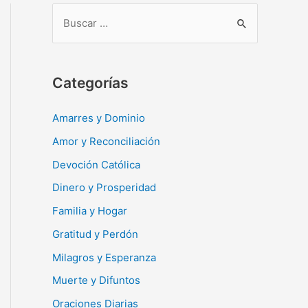
B
u
s
c
Categorías
a
r
Amarres y Dominio
:
Amor y Reconciliación
Devoción Católica
Dinero y Prosperidad
Familia y Hogar
Gratitud y Perdón
Milagros y Esperanza
Muerte y Difuntos
Oraciones Diarias