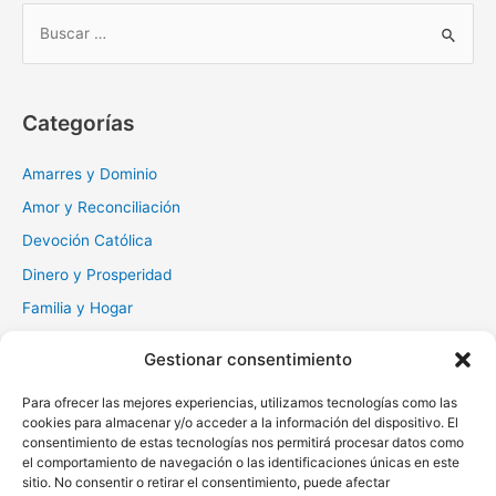
B
u
s
c
Categorías
a
r
Amarres y Dominio
:
Amor y Reconciliación
Devoción Católica
Dinero y Prosperidad
Familia y Hogar
Gratitud y Perdón
Gestionar consentimiento
Milagros y Esperanza
Para ofrecer las mejores experiencias, utilizamos tecnologías como las
Muerte y Difuntos
cookies para almacenar y/o acceder a la información del dispositivo. El
Oraciones Diarias
consentimiento de estas tecnologías nos permitirá procesar datos como
el comportamiento de navegación o las identificaciones únicas en este
Otras
sitio. No consentir o retirar el consentimiento, puede afectar