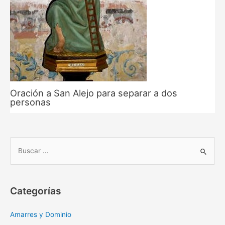
Oración a San Alejo para separar a dos
personas
B
u
s
c
Categorías
a
r
Amarres y Dominio
: