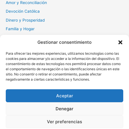
Amor y Reconciliación
Devoción Católica
Dinero y Prosperidad
Familia y Hogar
Gratitud y Perdón
Gestionar consentimiento
Milagros y Esperanza
Para ofrecer las mejores experiencias, utilizamos tecnologías como las
Muerte y Difuntos
cookies para almacenar y/o acceder a la información del dispositivo. El
Oraciones Diarias
consentimiento de estas tecnologías nos permitirá procesar datos como
el comportamiento de navegación o las identificaciones únicas en este
Otras
sitio. No consentir o retirar el consentimiento, puede afectar
negativamente a ciertas características y funciones.
Protección y Liberación
Salud y Sanación
Aceptar
Santos y Vírgenes
Denegar
Copyright © 2026 Oraciona | Powered by
Tema Astra para
Ver preferencias
WordPress