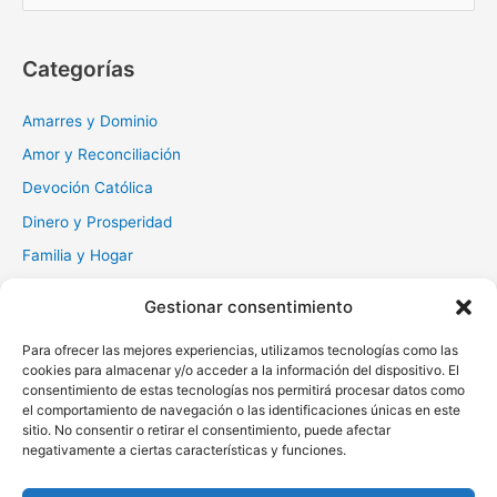
s
c
Categorías
a
r
Amarres y Dominio
:
Amor y Reconciliación
Devoción Católica
Dinero y Prosperidad
Familia y Hogar
Gratitud y Perdón
Gestionar consentimiento
Milagros y Esperanza
Para ofrecer las mejores experiencias, utilizamos tecnologías como las
Muerte y Difuntos
cookies para almacenar y/o acceder a la información del dispositivo. El
Oraciones Diarias
consentimiento de estas tecnologías nos permitirá procesar datos como
el comportamiento de navegación o las identificaciones únicas en este
Otras
sitio. No consentir o retirar el consentimiento, puede afectar
negativamente a ciertas características y funciones.
Protección y Liberación
Salud y Sanación