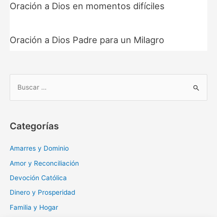
Oración a Dios en momentos difíciles
Oración a Dios Padre para un Milagro
B
u
s
c
Categorías
a
r
Amarres y Dominio
:
Amor y Reconciliación
Devoción Católica
Dinero y Prosperidad
Familia y Hogar