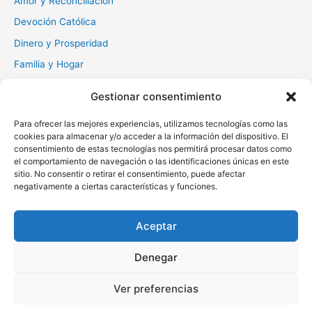
Amor y Reconciliación
Devoción Católica
Dinero y Prosperidad
Familia y Hogar
Gratitud y Perdón
Gestionar consentimiento
Milagros y Esperanza
Para ofrecer las mejores experiencias, utilizamos tecnologías como las
Muerte y Difuntos
cookies para almacenar y/o acceder a la información del dispositivo. El
Oraciones Diarias
consentimiento de estas tecnologías nos permitirá procesar datos como
el comportamiento de navegación o las identificaciones únicas en este
Otras
sitio. No consentir o retirar el consentimiento, puede afectar
negativamente a ciertas características y funciones.
Protección y Liberación
Salud y Sanación
Aceptar
Santos y Vírgenes
Denegar
Copyright © 2026 Oraciona | Powered by
Tema Astra para
Ver preferencias
WordPress