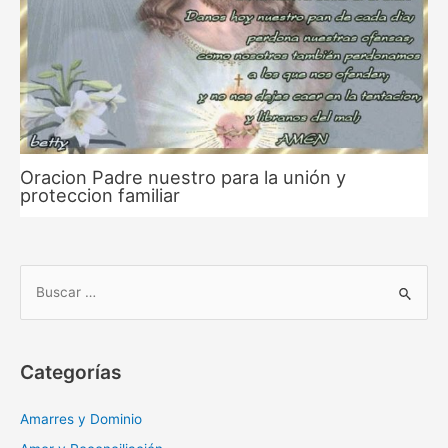
Oracion Padre nuestro para la unión y
proteccion familiar
B
u
s
c
Categorías
a
r
Amarres y Dominio
: