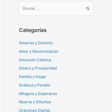
B
u
s
c
Categorías
a
r
Amarres y Dominio
:
Amor y Reconciliación
Devoción Católica
Dinero y Prosperidad
Familia y Hogar
Gratitud y Perdón
Milagros y Esperanza
Muerte y Difuntos
Oraciones Diarias