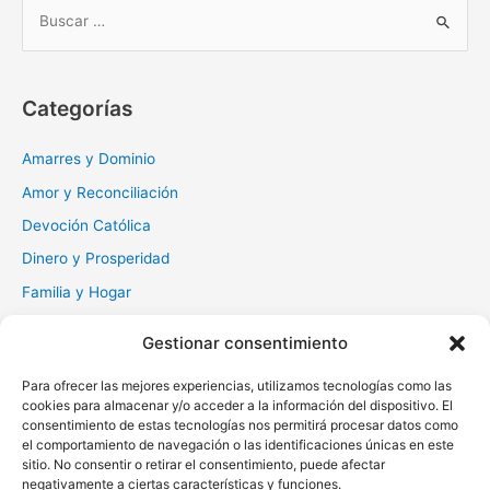
B
u
s
c
Categorías
a
r
Amarres y Dominio
:
Amor y Reconciliación
Devoción Católica
Dinero y Prosperidad
Familia y Hogar
Gratitud y Perdón
Gestionar consentimiento
Milagros y Esperanza
Para ofrecer las mejores experiencias, utilizamos tecnologías como las
Muerte y Difuntos
cookies para almacenar y/o acceder a la información del dispositivo. El
Oraciones Diarias
consentimiento de estas tecnologías nos permitirá procesar datos como
el comportamiento de navegación o las identificaciones únicas en este
Otras
sitio. No consentir o retirar el consentimiento, puede afectar
negativamente a ciertas características y funciones.