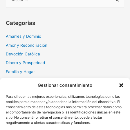
u
s
c
Categorías
a
r
Amarres y Dominio
:
Amor y Reconciliación
Devoción Católica
Dinero y Prosperidad
Familia y Hogar
Gratitud y Perdón
Gestionar consentimiento
Milagros y Esperanza
Para ofrecer las mejores experiencias, utilizamos tecnologías como las
Muerte y Difuntos
cookies para almacenar y/o acceder a la información del dispositivo. El
Oraciones Diarias
consentimiento de estas tecnologías nos permitirá procesar datos como
el comportamiento de navegación o las identificaciones únicas en este
Otras
sitio. No consentir o retirar el consentimiento, puede afectar
negativamente a ciertas características y funciones.
Protección y Liberación