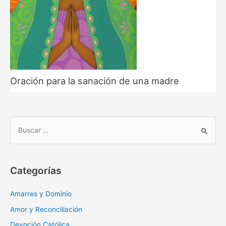
Oración para la sanación de una madre
B
u
s
c
Categorías
a
r
Amarres y Dominio
:
Amor y Reconciliación
Devoción Católica