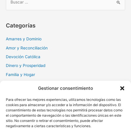
u
s
c
Categorías
a
r
Amarres y Dominio
:
Amor y Reconciliación
Devoción Católica
Dinero y Prosperidad
Familia y Hogar
Gratitud y Perdón
Gestionar consentimiento
Milagros y Esperanza
Para ofrecer las mejores experiencias, utilizamos tecnologías como las
Muerte y Difuntos
cookies para almacenar y/o acceder a la información del dispositivo. El
Oraciones Diarias
consentimiento de estas tecnologías nos permitirá procesar datos como
el comportamiento de navegación o las identificaciones únicas en este
Otras
sitio. No consentir o retirar el consentimiento, puede afectar
negativamente a ciertas características y funciones.
Protección y Liberación