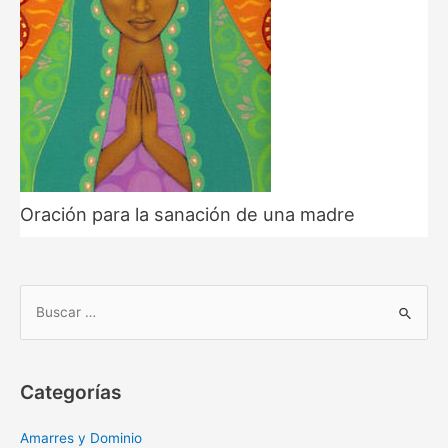
Oración para la sanación de una madre
B
u
s
c
Categorías
a
r
Amarres y Dominio