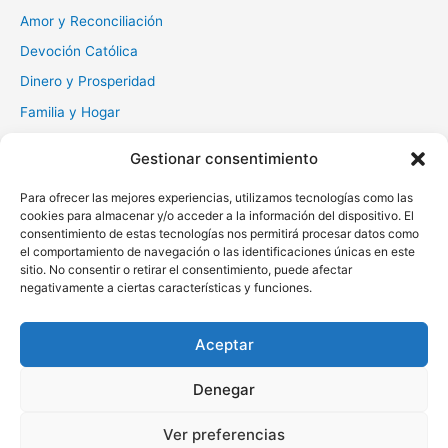
:
Amor y Reconciliación
Devoción Católica
Dinero y Prosperidad
Familia y Hogar
Gratitud y Perdón
Gestionar consentimiento
Milagros y Esperanza
Para ofrecer las mejores experiencias, utilizamos tecnologías como las
Muerte y Difuntos
cookies para almacenar y/o acceder a la información del dispositivo. El
Oraciones Diarias
consentimiento de estas tecnologías nos permitirá procesar datos como
el comportamiento de navegación o las identificaciones únicas en este
Otras
sitio. No consentir o retirar el consentimiento, puede afectar
negativamente a ciertas características y funciones.
Protección y Liberación
Salud y Sanación
Aceptar
Santos y Vírgenes
Denegar
Copyright © 2026 Oraciona | Powered by
Tema Astra para
Ver preferencias
WordPress