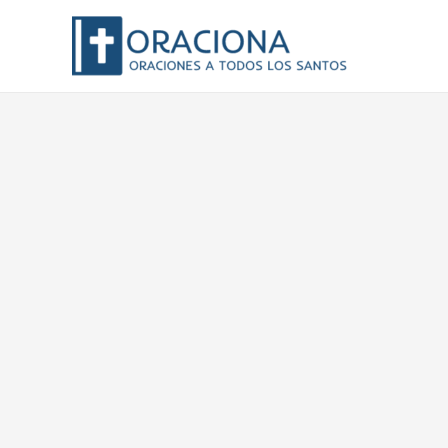
Ir
al
contenido