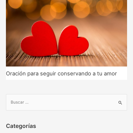
Oración para seguir conservando a tu amor
B
u
s
c
Categorías
a