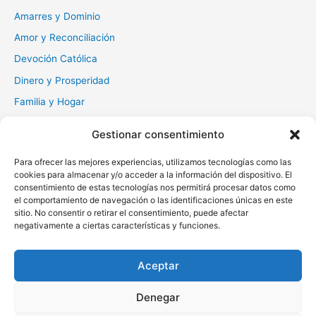
r
Amarres y Dominio
:
Amor y Reconciliación
Devoción Católica
Dinero y Prosperidad
Familia y Hogar
Gratitud y Perdón
Gestionar consentimiento
Milagros y Esperanza
Para ofrecer las mejores experiencias, utilizamos tecnologías como las
Muerte y Difuntos
cookies para almacenar y/o acceder a la información del dispositivo. El
Oraciones Diarias
consentimiento de estas tecnologías nos permitirá procesar datos como
el comportamiento de navegación o las identificaciones únicas en este
Otras
sitio. No consentir o retirar el consentimiento, puede afectar
negativamente a ciertas características y funciones.
Protección y Liberación
Salud y Sanación
Aceptar
Santos y Vírgenes
Denegar