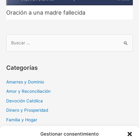
Oración a una madre fallecida
B
u
s
c
Categorías
a
r
Amarres y Dominio
:
Amor y Reconciliación
Devoción Católica
Dinero y Prosperidad
Familia y Hogar
Gratitud y Perdón
Gestionar consentimiento
Milagros y Esperanza