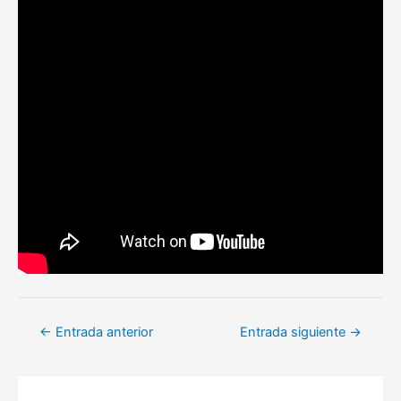
Navegación
←
Entrada anterior
Entrada siguiente
→
de
entradas