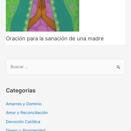
Oración para la sanación de una madre
B
u
s
c
Categorías
a
r
Amarres y Dominio
:
Amor y Reconciliación
Devoción Católica
Dinero y Prosperidad