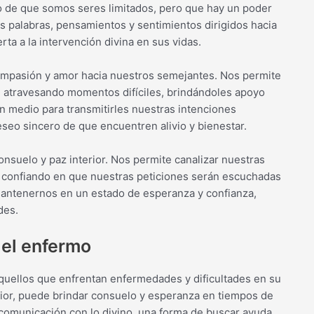
to de que somos seres limitados, pero que hay un poder
s palabras, pensamientos y sentimientos dirigidos hacia
ta a la intervención divina en sus vidas.
compasión y amor hacia nuestros semejantes. Nos permite
n atravesando momentos difíciles, brindándoles apoyo
un medio para transmitirles nuestras intenciones
eseo sincero de que encuentren alivio y bienestar.
nsuelo y paz interior. Nos permite canalizar nuestras
, confiando en que nuestras peticiones serán escuchadas
 mantenernos en un estado de esperanza y confianza,
des.
n el enfermo
aquellos que enfrentan enfermedades y dificultades en su
rior, puede brindar consuelo y esperanza en tiempos de
 comunicación con lo divino, una forma de buscar ayuda,