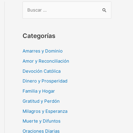
B
u
s
c
Categorías
a
r
Amarres y Dominio
:
Amor y Reconciliación
Devoción Católica
Dinero y Prosperidad
Familia y Hogar
Gratitud y Perdón
Milagros y Esperanza
Muerte y Difuntos
Oraciones Diarias